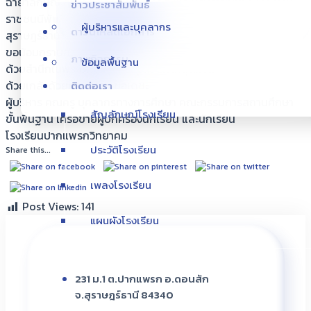
ฉายาลักษณ์ สมเด็จพระนางเจ้าสิริกิติ์ พระบรมราชินีนาถ พระบรม
ข่าวประชาสัมพันธ์
ราชชนนีพันปีหลวง ณ วัดกลางใหม่ อำเภอเมืองสุราษฎร์ธานี จังหวัด
แผนผังโรงเรียน
ผู้บริหารและบุคลากร
ดาวน์โหลดเอกสาร
สุราษฎร์ธานี
ขอน้อมกราบถวายอาลัย พระผู้เสด็จสู่สวรรคาลัย
ภาพกิจกรรม
ข้อมูลพื้นฐาน
ด้วยสำนึกในพระมหากรุณาธิคุณอันหาที่สุดมิได้
ด้วยเกล้าด้วยกระหม่อม ขอเดชะ
ติดต่อเรา
ผู้บริหาร คณครู บุคลากรทางการศึกษา คณะกรรมการสถานศึกษา
สัญลักษณ์โรงเรียน
ขั้นพื้นฐาน เครือข่ายผู้ปกครองนักเรียน และนักเรียน
โรงเรียนปากแพรกวิทยาคม
ประวัติโรงเรียน
Share this...
เพลงโรงเรียน
Post Views:
141
แผนผังโรงเรียน
231 ม.1 ต.ปากแพรก อ.ดอนสัก
จ.สุราษฎร์ธานี 84340