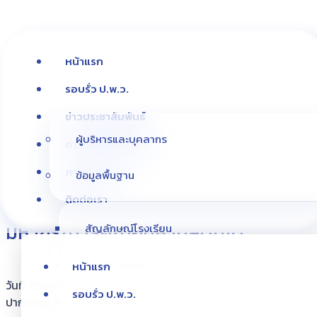
หน้าแรก
รอบรั่ว ป.พ.ว.
ข่าวประชาสัมพันธ์
ผู้บริหารและบุคลากร
ดาวน์โหลดเอกสาร
ขอน้อมกราบถวายอาลัย พระผู้เสด็จสู่
ภาพกิจกรรม
ข้อมูลพื้นฐาน
สวรรคาลัย ด้วยสำนึกในพระ
ติดต่อเรา
มหากรุณาธิคุณอันหาที่สุดมิได้
สัญลักษณ์โรงเรียน
ประวัติโรงเรียน
หน้าแรก
วันที่ 26 ตุลาคม 2568 นางปรีดา ดำด้วงโรม ผู้อำนวยการโรงเรียน
รอบรั่ว ป.พ.ว.
เพลงโรงเรียน
ปากแพรกวิทยาคม ร่วมพิธีสรงน้ำพระบรมศพเบื้องหน้าพระ