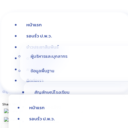
หน้าแรก
รอบรั่ว ป.พ.ว.
ข่าวประชาสัมพันธ์
ผู้บริหารและบุคลากร
ดาวน์โหลดเอกสาร
ภาพกิจกรรม
ภาพกิจกรรม
ข้อมูลพื้นฐาน
ติดต่อเรา
รณรงค์ไข้เลือดออก 2567
|
ภาพทัศนศึกษา จ.พัทลุง
|
กิจกรรมวัน
ตรุษจีน
|
เลี้ยงต้อนรับรองนิภาพร
|
กิจกรรมค่ายคุณธรรม
สัญลักษณ์โรงเรียน
Share this...
ประวัติโรงเรียน
หน้าแรก
รอบรั่ว ป.พ.ว.
เพลงโรงเรียน