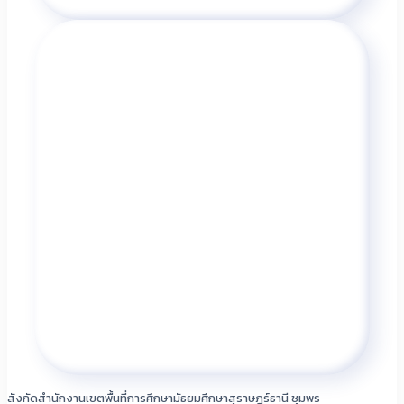
สังกัดสำนักงานเขตพื้นที่การศึกษามัธยมศึกษาสุราษฎร์ธานี ชุมพร