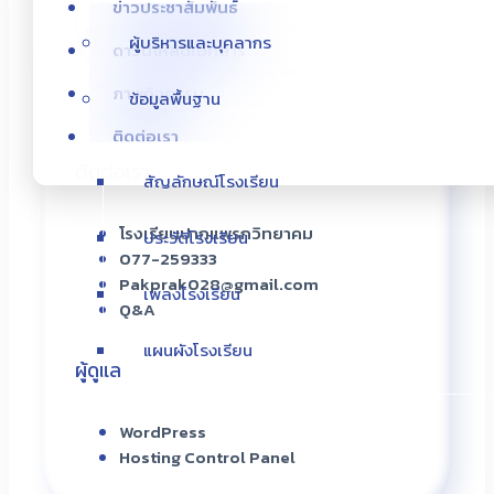
ข่าวประชาสัมพันธ์
แผนผังโรงเรียน
ผู้บริหารและบุคลากร
ดาวน์โหลดเอกสาร
231 ม.1 ต.ปากแพรก อ.ดอนสัก
ภาพกิจกรรม
ข้อมูลพื้นฐาน
จ.สุราษฎร์ธานี 84340
ติดต่อเรา
ติดต่อเรา
สัญลักษณ์โรงเรียน
โรงเรียนปากแพรกวิทยาคม
ประวัติโรงเรียน
077-259333
Pakprak028@gmail.com
เพลงโรงเรียน
Q&A
แผนผังโรงเรียน
ผู้ดูแล
WordPress
Hosting Control Panel